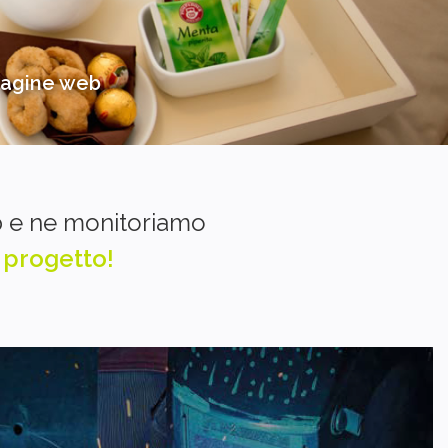
mmagine web
eb e ne monitoriamo
o progetto!