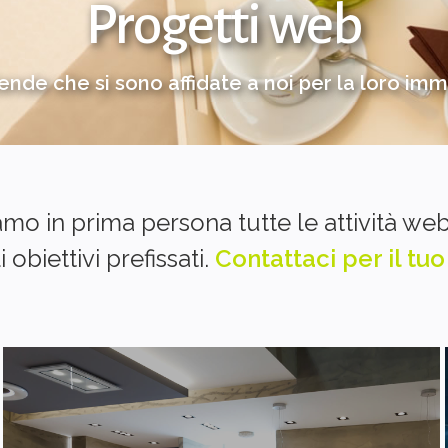
Progetti web
ende che si sono affidate a noi per la loro i
amo in prima persona tutte le attività w
obiettivi prefissati.
Contattaci per il tu