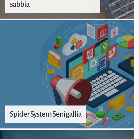
sabbia
Spider System Senigallia