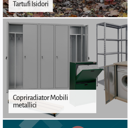
Tartufi Isidori
Copriradiator Mobili
metallici